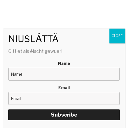
SERGE TONNAR
stëlltefëller | silencefiller
Menu
NIUSLÄTTÄ
CLOSE
Gitt et als éischt gewuer!
Name
Email
Subscribe