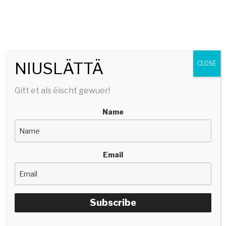
SERGE TONNAR
stëlltefëller | silencefiller
Menu
NIUSLÄTTÄ
CLOSE
Gitt et als éischt gewuer!
Name
Email
Subscribe
07/07/2025
BY
SERGETONNAR