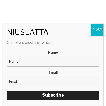
SERGE TONNAR
stëlltefëller | silencefiller
Menu
NIUSLÄTTÄ
CLOSE
Gitt et als éischt gewuer!
Name
Email
Subscribe
15/07/2021
BY
SERGETONNAR