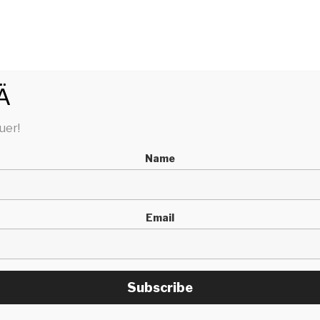
NNAR
Ä
uer!
LUB
BUTTEK
TEXTER
ZEEWEE
KONTAKT
Name
Email
Subscribe