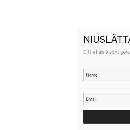
SERGE TO
stëlltefëller | silencefiller
NIUSLÄTT
Gitt et als éischt gew
HOME
AGENDA
JICKEC