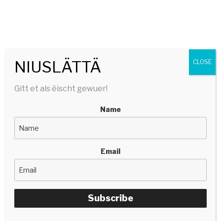
SERGE TONNAR
stëlltefëller | silencefiller
Menu
NIUSLÄTTÄ
CLOSE
Gitt et als éischt gewuer!
Name
Email
Subscribe