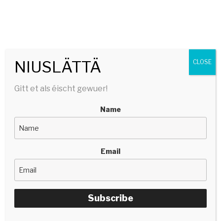
SERGE TONNAR
stëlltefëller | silencefiller
Menu
NIUSLÄTTÄ
CLOSE
Gitt et als éischt gewuer!
Name
Email
Serge Tonnar & Adee
Subscribe
Wéini