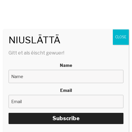
SERGE TONNAR
stëlltefëller | silencefiller
Menu
NIUSLÄTTÄ
CLOSE
Gitt et als éischt gewuer!
Name
Email
Subscribe
JICKECLUB UM CULTURE