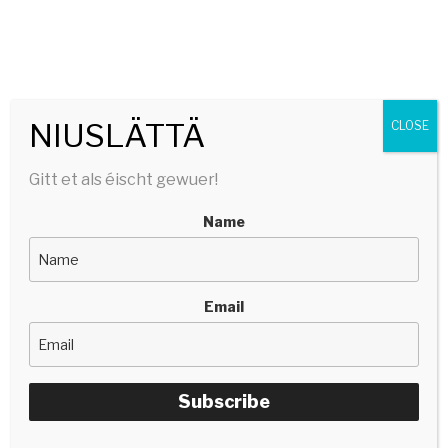
SERGE TONNAR
stëlltefëller | silencefiller
Menu
NIUSLÄTTÄ
CLOSE
Gitt et als éischt gewuer!
Name
Email
Subscribe