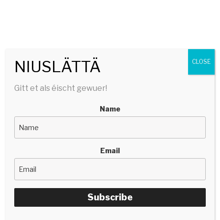
SERGE TONNAR
stëlltefëller | silencefiller
Menu
NIUSLÄTTÄ
CLOSE
Gitt et als éischt gewuer!
Name
Email
Subscribe
Mat Band bei der Baach